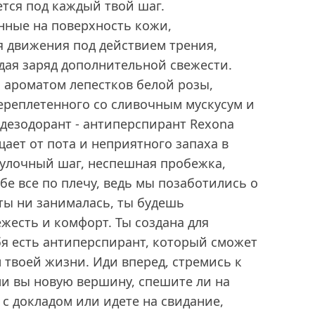
тся под каждый твой шаг.
нные на поверхность кожи,
я движения под действием трения,
ая заряд дополнительной свежести.
 ароматом лепестков белой розы,
ереплетенного со сливочным мускусум и
дезодорант - антиперспирант Rexona
ает от пота и неприятного запаха в
гулочный шаг, неспешная пробежка,
бе все по плечу, ведь мы позаботились о
ты ни занималась, ты будешь
ежесть и комфорт. Ты создана для
бя есть антиперспирант, который сможет
 твоей жизни. Иди вперед, стремись к
ли вы новую вершину, спешите ли на
 с докладом или идете на свидание,