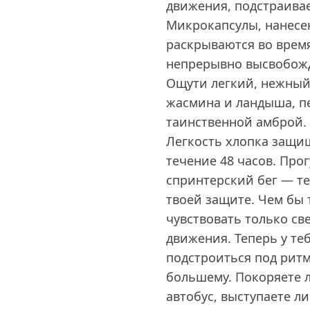
движения, подстраивае
Микрокапсулы, нанесе
раскрываются во врем
непрерывно высвобожд
Ощути легкий, нежный
жасмина и ландыша, п
таинственной амброй. 
Легкость хлопка защищ
течение 48 часов. Про
спринтерский бег ― те
твоей защите. Чем бы 
чувствовать только св
движения. Теперь у те
подстроиться под ритм
большему. Покоряете 
автобус, выступаете ли