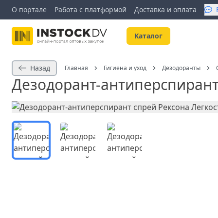
О портале
Работа с платформой
Доставка и оплата
Kаталог
Назад
Главная
Гигиена и уход
Дезодоранты
Дезодорант-антиперспирант 