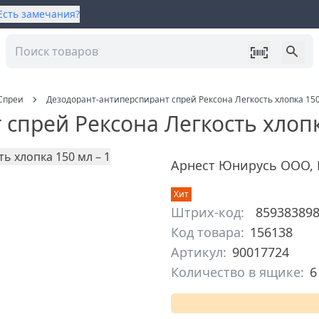
Есть замечания?
Спреи
Дезодорант-антиперспирант спрей Рексона Легкость хлопка 15
спрей Рексона Легкость хлоп
Арнест Юнирусь ООО
,
Хит
Штрих-код:
85938389
Код товара:
156138
Артикул:
90017724
Количество в ящике:
6