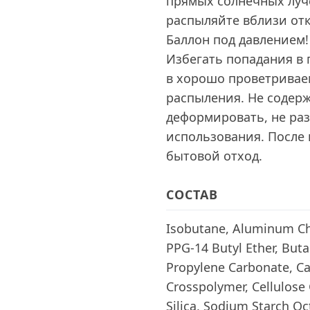
прямых солнечных луче
распыляйте вблизи отк
Баллон под давлением!
Избегать попадания в 
в хорошо проветривае
распыления. Не содер
деформировать, не раз
использования. После
бытовой отход.
СОСТАВ
Isobutane, Aluminum Ch
PPG-14 Butyl Ether, But
Propylene Carbonate, Cap
Crosspolymer, Cellulos
Silica, Sodium Starch Oc