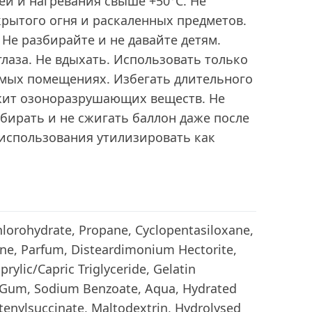
й и нагревания свыше +50°С. Не
рытого огня и раскаленных предметов.
 Не разбирайте и не давайте детям.
глаза. Не вдыхать. Использовать только
мых помещениях. Избегать длительного
жит озоноразрушающих веществ. Не
бирать и не сжигать баллон даже после
 использования утилизировать как
lorohydrate, Propane, Cyclopentasiloxane,
ane, Parfum, Disteardimonium Hectorite,
rylic/Capric Triglyceride, Gelatin
e Gum, Sodium Benzoate, Aqua, Hydrated
tenylsuccinate, Maltodextrin, Hydrolysed