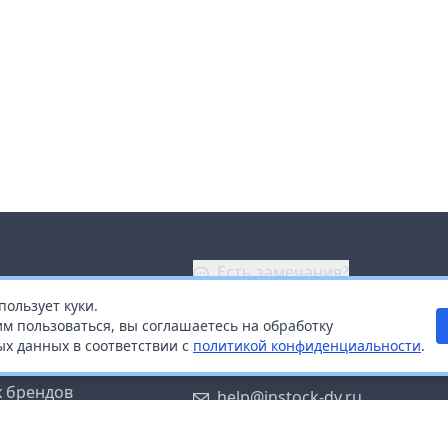
Есть замечания?
пользует куки.
ой
+7 (914) 670-04-89
м пользоваться, вы соглашаетесь на обработку
х данных в соответствии с
политикой конфиденциальности
.
дистрибьюторам
Заказать звонок
 брендов
help@instock-dv.ru