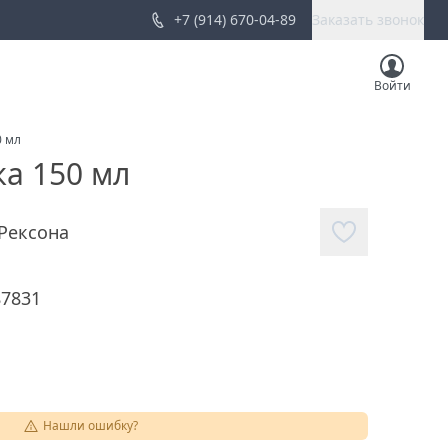
+7 (914) 670-04-89
Заказать звонок
Войти
0 мл
ка 150 мл
Рексона
87831
Нашли ошибку?