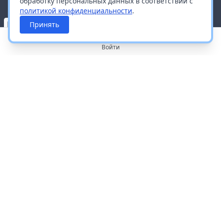
обработку персональных данных в соответствии с
политикой конфиденциальности
.
Принять
Войти
О портале
Работа с платформой
Производителям и дистрибьюторам
Продвижение ваших брендов
Публичная оферта
Согласие на обработку персональных данных
Доставка и оплата