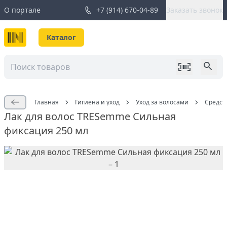
О портале
+7 (914) 670-04-89
Заказать звонок
Каталог
Главная
Гигиена и уход
Уход за волосами
Средст
Лак для волос TRESemme Сильная
фиксация 250 мл