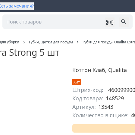
Есть замечания?
для уборки
Губки, щетки для посуды
Губки для посуды Qualita Extr
ra Strong 5 шт
Коттон Клаб
,
Qualita
Хит
Штрих-код:
46009990
Код товара:
148529
Артикул:
13543
Количество в ящике:
4