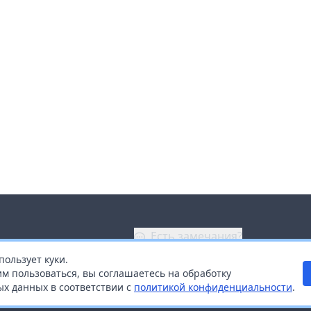
Есть замечания?
пользует куки.
ой
+7 (914) 670-04-89
м пользоваться, вы соглашаетесь на обработку
х данных в соответствии с
политикой конфиденциальности
.
дистрибьюторам
Заказать звонок