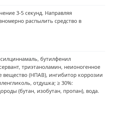
чение 3-5 секунд. Направляя
вномерно распылить средство в
ексилциннамаль, бутилфенил
сервант, триэтаноламин, неионогенное
е вещество (НПАВ), ингибитор коррозии
иленгликоль, отдушка; ≥ 30%:
роды (бутан, изобутан, пропан), вода.