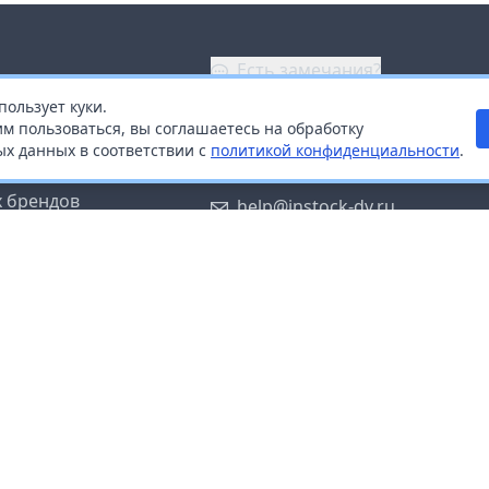
Есть замечания?
пользует куки.
ой
+7 (914) 670-04-89
м пользоваться, вы соглашаетесь на обработку
х данных в соответствии с
политикой конфиденциальности
.
дистрибьюторам
Заказать звонок
 брендов
help@instock-dv.ru
тку персональных