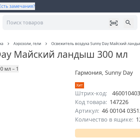
Есть замечания?
ха
Аэрозоли, гели
Освежитель воздуха Sunny Day Майский ланды
Day Майский ландыш 300 мл
Гармония
,
Sunny Day
Хит
Штрих-код:
46001040
Код товара:
147226
Артикул:
46 00104 0351
Количество в ящике:
1