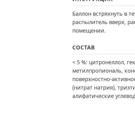
Баллон встряхнуть в те
распылитель вверх, ра
помещении.
СОСТАВ
< 5 %: цитронеллол, г
метилпропиональ, кон
поверхностно-активно
(нитрат натрия), триэт
алифатические углеводо