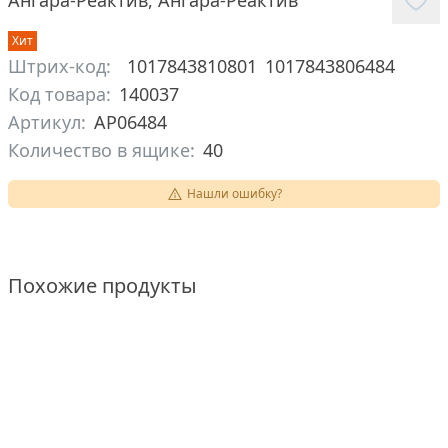
Ангара-Реактив
,
Ангара-Реактив
Хит
Штрих-код:
1017843810801
1017843806484
Код товара:
140037
Артикул:
АР06484
Количество в ящике:
40
Нашли ошибку?
Похожие продукты