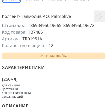
Колгейт-Палмолив АО
,
Palmolive
Штрих-код:
8693495049665
8693495049672
Код товара:
137486
Артикул:
TR01951A
Количество в ящике:
12
Нашли ошибку?
ХАРАКТЕРИСТИКИ
[
250мл
]
для женщин
цветочный
для всех типов кожи
увлажняющий
ОПИСАНИЕ