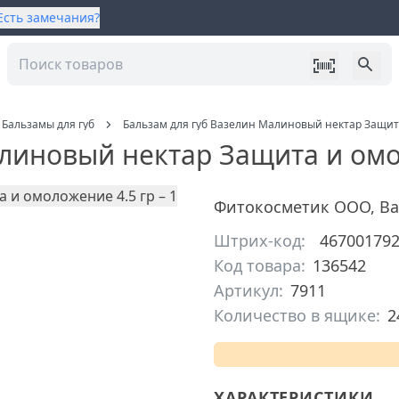
Есть замечания?
Бальзамы для губ
Бальзам для губ Вазелин Малиновый нектар Защит
линовый нектар Защита и омо
Фитокосметик ООО
,
Ва
Штрих-код:
46700179
Код товара:
136542
Артикул:
7911
Количество в ящике:
2
ХАРАКТЕРИСТИКИ