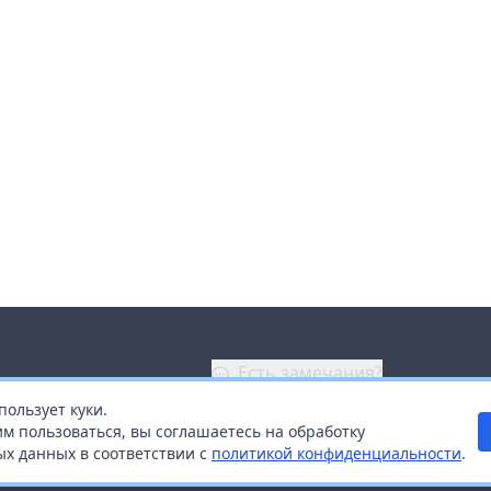
Есть замечания?
пользует куки.
ой
+7 (914) 670-04-89
м пользоваться, вы соглашаетесь на обработку
х данных в соответствии с
политикой конфиденциальности
.
дистрибьюторам
Заказать звонок