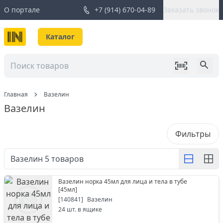
О портале
+7 (914) 670-04-89
Заказать звонок
Каталог
Главная
Вазелин
Вазелин
Фильтры
Вазелин
5
товаров
Вазелин норка 45мл для лица и тела в тубе
[
45мл
]
[
140841
]
Вазелин
24
шт. в ящике