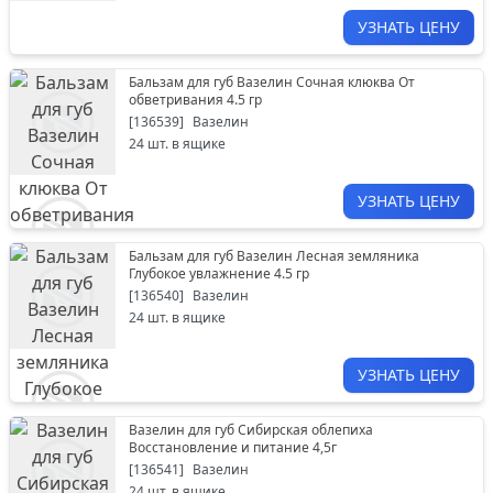
УЗНАТЬ ЦЕНУ
Бальзам для губ Вазелин Сочная клюква От
обветривания 4.5 гр
[
136539
]
Вазелин
24
шт. в ящике
УЗНАТЬ ЦЕНУ
Бальзам для губ Вазелин Лесная земляника
Глубокое увлажнение 4.5 гр
[
136540
]
Вазелин
24
шт. в ящике
УЗНАТЬ ЦЕНУ
Вазелин для губ Сибирская облепиха
Восстановление и питание 4,5г
[
136541
]
Вазелин
24
шт. в ящике