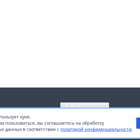
Есть замечания?
пользует куки.
ой
+7 (914) 670-04-89
м пользоваться, вы соглашаетесь на обработку
х данных в соответствии с
политикой конфиденциальности
.
дистрибьюторам
Заказать звонок