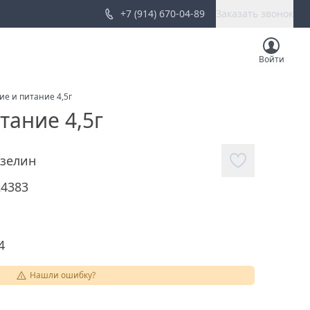
+7 (914) 670-04-89
Заказать звонок
Войти
ие и питание 4,5г
тание 4,5г
зелин
24383
4
Нашли ошибку?