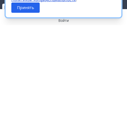
Принять
Войти
О портале
Работа с платформой
Производителям и дистрибьюторам
Продвижение ваших брендов
Публичная оферта
Согласие на обработку персональных данных
Доставка и оплата
Контакты