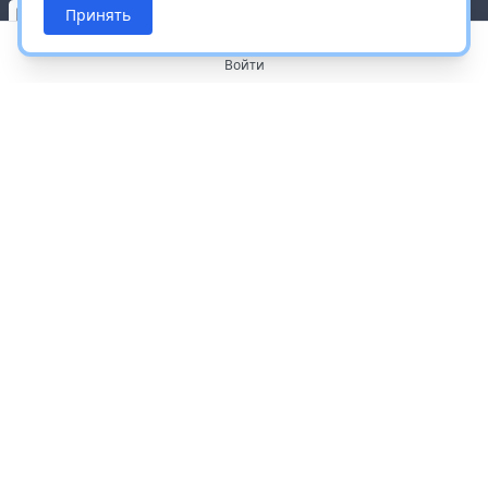
Принять
Войти
О портале
Работа с платформой
Производителям и дистрибьюторам
Продвижение ваших брендов
Публичная оферта
Согласие на обработку персональных данных
Доставка и оплата
Контакты