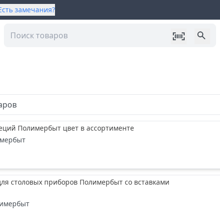
Есть замечания?
аров
пеций Полимербыт цвет в ассортименте
мербыт
для столовых приборов Полимербыт со вставками
имербыт