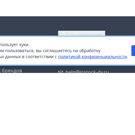
Есть замечания?
пользует куки.
ой
+7 (914) 670-04-89
м пользоваться, вы соглашаетесь на обработку
х данных в соответствии с
политикой конфиденциальности
.
дистрибьюторам
Заказать звонок
 брендов
help@instock-dv.ru
тку персональных