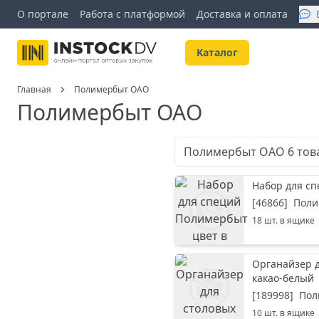
О портале
Работа с платформой
Доставка и оплата
Kаталог
Главная
Полимербыт ОАО
Полимербыт ОАО
Полимербыт ОАО
6
тов
Набор для с
[
46866
]
Поли
18
шт. в ящике
Органайзер 
какао-белый
[
189998
]
Пол
10
шт. в ящике