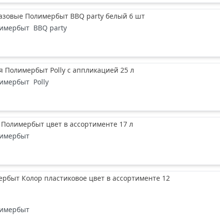
азовые Полимербыт BBQ party белый 6 шт
имербыт
BBQ party
я Полимербыт Polly с аппликацией 25 л
имербыт
Polly
 Полимербыт цвет в ассортименте 17 л
имербыт
рбыт Колор пластиковое цвет в ассортименте 12
имербыт