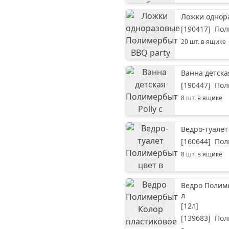
Ложки однор
[
190417
]
Пол
20
шт. в ящике
Ванна детска
[
190447
]
Пол
8
шт. в ящике
Ведро-туалет
[
160644
]
Пол
8
шт. в ящике
Ведро Полиме
л
[
12л
]
[
139683
]
Пол