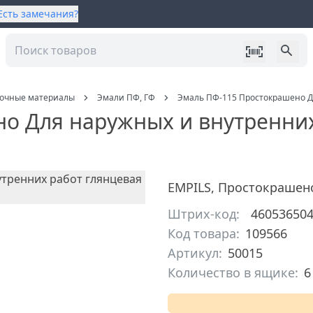
Есть замечания?
сочные материалы
Эмали ПФ, ГФ
Эмаль ПФ-115 Простокрашено Дл
о Для наружных и внутренних
EMPILS
,
Простокрашен
Штрих-код:
46053650
Код товара:
109566
Артикул:
50015
Количество в ящике:
6