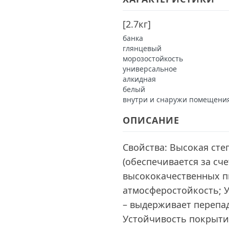
[
2.7кг
]
банка
глянцевый
морозостойкость
универсальное
алкидная
белый
внутри и снаружи помещени
ОПИСАНИЕ
Свойства: Высокая сте
(обеспечивается за сч
высококачественных п
атмосферостойкость; 
– выдерживает перепады
Устойчивость покрыти