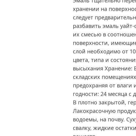
Эмаль тщательно пере
хранении на поверхнос
следует предварительн
разбавить эмаль уайт-
их смесью в соотношен
поверхности, имеющие 
слой необходимо от 100
цвета, типа и состоян
высыхания Хранение: В
складских помещениях
предохраняя от влаги 
годности: 24 месяца с
В плотно закрытой, ге
Лакокрасочную продук
водоемы, на почву. Сух
свалку, жидкие остатк