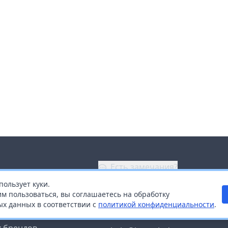
Есть замечания?
пользует куки.
ой
+7 (914) 670-04-89
м пользоваться, вы соглашаетесь на обработку
х данных в соответствии с
политикой конфиденциальности
.
дистрибьюторам
Заказать звонок