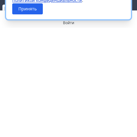
политикой конфиденциальности
.
Принять
Войти
О портале
Работа с платформой
Производителям и дистрибьюторам
Продвижение ваших брендов
Публичная оферта
Согласие на обработку персональных данных
Доставка и оплата
Контакты