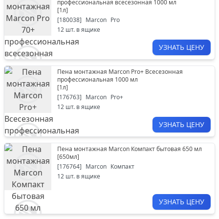
профессиональная всесезонная 1000 мл
[
1л
]
[
180038
]
Marcon
Pro
12
шт. в ящике
УЗНАТЬ ЦЕНУ
Пена монтажная Marcon Pro+ Всесезонная
профессиональная 1000 мл
[
1л
]
[
176763
]
Marcon
Pro+
12
шт. в ящике
УЗНАТЬ ЦЕНУ
Пена монтажная Marcon Компакт бытовая 650 мл
[
650мл
]
[
176764
]
Marcon
Компакт
12
шт. в ящике
УЗНАТЬ ЦЕНУ