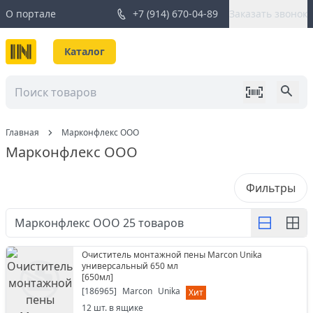
О портале
+7 (914) 670-04-89
Заказать звонок
Каталог
Главная
Марконфлекс ООО
Марконфлекс ООО
Фильтры
Марконфлекс ООО
25
товаров
Очиститель монтажной пены Marcon Unika
универсальный 650 мл
[
650мл
]
[
186965
]
Marcon
Unika
Хит
12
шт. в ящике