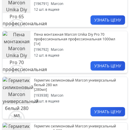
[
196791
]
Marcon
12
шт. в ящике
УЗНАТЬ ЦЕНУ
Пена монтажная Marcon Unika Diy Pro 70
профессиональная профессиональная 1000мл
[
1л
]
[
196792
]
Marcon
12
шт. в ящике
УЗНАТЬ ЦЕНУ
Герметик силиконовый Marcon универсальный
белый 280 мл
[
280мл
]
[
193938
]
Marcon
24
шт. в ящике
УЗНАТЬ ЦЕНУ
Герметик силиконовый Marcon универсальный