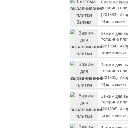
Система выр
толщина пли
[
201833
]
Ако
14
шт. в ящике
Зажим для вы
толщина плит
[
201834
]
Ако
30
шт. в ящике
Зажим для вы
толщина плит
[
201835
]
Ако
14
шт. в ящике
Зажим для вы
толщина плит
[
201836
]
Ако
14
шт. в ящике
Зажим для вы