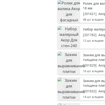
Ролик для ва
18 мм
[
201621
]
Ако
48
шт. в ящике
Набор маляр
[
201782
]
Ако
12
шт. в ящике
Зажим для вы
толщина плит
[
201829
]
Ако
16
шт. в ящике
Зажим для вы
толщина плит
[
201832
]
Ако
14
шт. в ящике