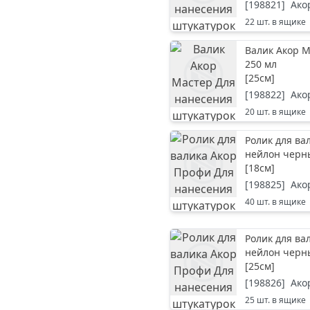
[
198821
]
Ако
22
шт. в ящике
Валик Акор 
250 мл
[
25см
]
[
198822
]
Ако
20
шт. в ящике
Ролик для ва
нейлон черн
[
18см
]
[
198825
]
Ако
40
шт. в ящике
Ролик для ва
нейлон черн
[
25см
]
[
198826
]
Ако
25
шт. в ящике