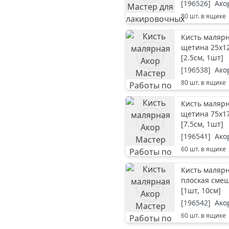
[
196526
]
Ако
80
шт. в ящике
Кисть маляр
щетина 25х1
[
2.5см, 1шт
]
[
196538
]
Ако
80
шт. в ящике
Кисть маляр
щетина 75х1
[
7.5см, 1шт
]
[
196541
]
Ако
60
шт. в ящике
Кисть малярн
плоская сме
[
1шт, 10см
]
[
196542
]
Ако
60
шт. в ящике