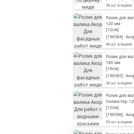
36
шт. в ящике
Ролик для ва
120 мм
[
12см
]
[
196584
]
Ако
46
шт. в ящике
Ролик для ва
160 мм
[
16см
]
[
196585
]
Ако
36
шт. в ящике
Ролик для ва
полиэстер 12
[
12см
]
[
196586
]
Ако
50
шт. в ящике