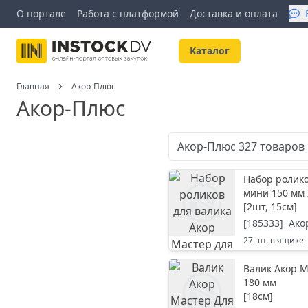
О портале
Работа с платформой
Доставка и оплата
Kаталог
Главная
Акор-Плюс
Акор-Плюс
Акор-Плюс
327
товаров
Набор ролико
мини 150 мм
[
2шт, 15см
]
[
185333
]
Ако
27
шт. в ящике
Валик Акор 
180 мм
[
18см
]