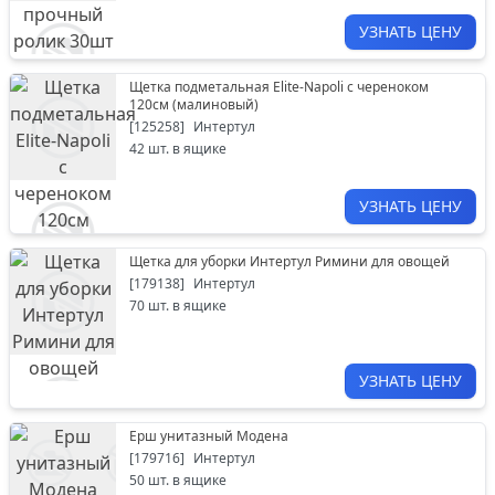
УЗНАТЬ ЦЕНУ
Щетка подметальная Elite-Napoli с череноком
120см (малиновый)
[
125258
]
Интертул
42
шт. в ящике
УЗНАТЬ ЦЕНУ
Щетка для уборки Интертул Римини для овощей
[
179138
]
Интертул
70
шт. в ящике
УЗНАТЬ ЦЕНУ
Ерш унитазный Модена
[
179716
]
Интертул
50
шт. в ящике