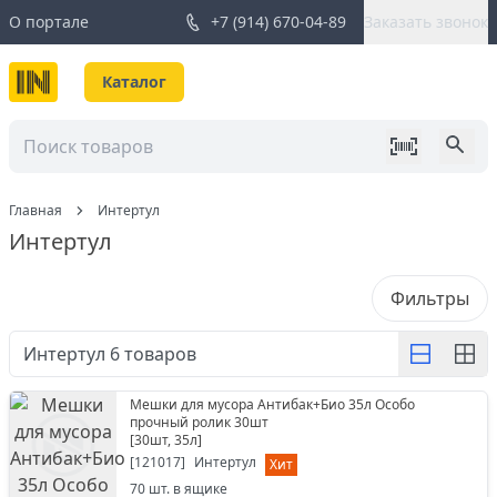
О портале
+7 (914) 670-04-89
Заказать звонок
Каталог
Главная
Интертул
Интертул
Фильтры
Интертул
6
товаров
Мешки для мусора Антибак+Био 35л Особо
прочный ролик 30шт
[
30шт, 35л
]
[
121017
]
Интертул
Хит
70
шт. в ящике