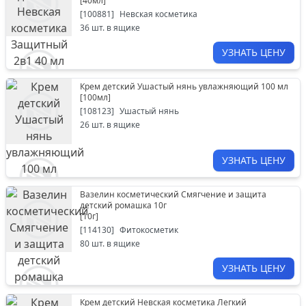
[
40мл
]
[
100881
]
Невская косметика
36
шт. в ящике
УЗНАТЬ ЦЕНУ
Крем детский Ушастый нянь увлажняющий 100 мл
[
100мл
]
[
108123
]
Ушастый нянь
26
шт. в ящике
УЗНАТЬ ЦЕНУ
Вазелин косметический Смягчение и защита
детский ромашка 10г
[
10г
]
[
114130
]
Фитокосметик
80
шт. в ящике
УЗНАТЬ ЦЕНУ
Крем детский Невская косметика Легкий