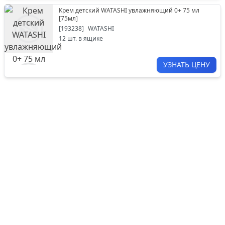
Крем детский WATASHI увлажняющий 0+ 75 мл
[
75мл
]
[
193238
]
WATASHI
12
шт. в ящике
УЗНАТЬ ЦЕНУ