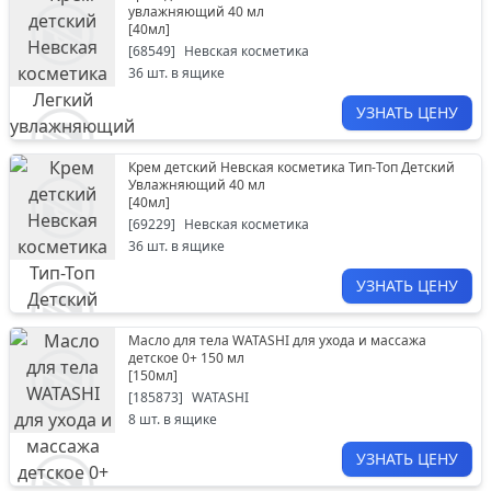
увлажняющий 40 мл
[
40мл
]
[
68549
]
Невская косметика
36
шт. в ящике
УЗНАТЬ ЦЕНУ
Крем детский Невская косметика Тип-Топ Детский
Увлажняющий 40 мл
[
40мл
]
[
69229
]
Невская косметика
36
шт. в ящике
УЗНАТЬ ЦЕНУ
Масло для тела WATASHI для ухода и массажа
детское 0+ 150 мл
[
150мл
]
[
185873
]
WATASHI
8
шт. в ящике
УЗНАТЬ ЦЕНУ