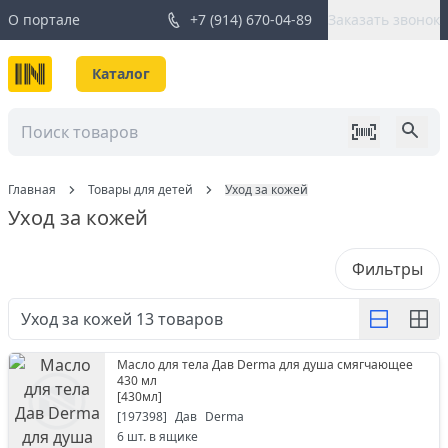
О портале
+7 (914) 670-04-89
Заказать звонок
Каталог
Главная
Товары для детей
Уход за кожей
Уход за кожей
Фильтры
Уход за кожей
13
товаров
Масло для тела Дав Derma для душа смягчающее
430 мл
[
430мл
]
[
197398
]
Дав
Derma
6
шт. в ящике