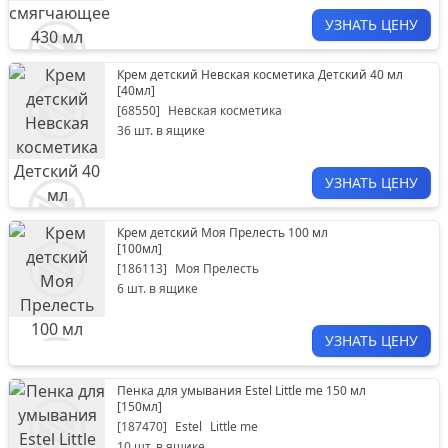
УЗНАТЬ ЦЕНУ
Крем детский Невская косметика Детский 40 мл
[
40мл
]
[
68550
]
Невская косметика
36
шт. в ящике
УЗНАТЬ ЦЕНУ
Крем детский Моя Прелесть 100 мл
[
100мл
]
[
186113
]
Моя Прелесть
6
шт. в ящике
УЗНАТЬ ЦЕНУ
Пенка для умывания Estel Little me 150 мл
[
150мл
]
[
187470
]
Estel
Little me
10
шт. в ящике