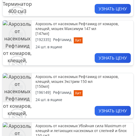
УЗНАТЬ ЦЕНУ
Аэрозоль от насекомых Рефтамид от комаров,
клещей, мошек Максимум 147 мл
[
147мл
]
[
192335
]
Рефтамид
Хит
24
шт. в ящике
УЗНАТЬ ЦЕНУ
Аэрозоль от насекомых Рефтамид от комаров,
клещей, мошек Экстрим 150 мл
[
150мл
]
[
196149
]
Рефтамид
Хит
24
шт. в ящике
УЗНАТЬ ЦЕНУ
Аэрозоль от насекомых Убойная сила Maximum от
клещей и летающих насекомых от слепней и блох
150 см3