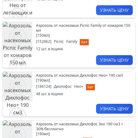
УЗНАТЬ ЦЕНУ
Аэрозоль от насекомых Picnic Family от комаров 150
мл
[
150мл
]
[
152862
]
Picnic
Family
Хит
12
шт. в ящике
УЗНАТЬ ЦЕНУ
Аэрозоль от насекомых Дихлофос Нео+ 190 см3
[
190мл
]
[
186124
]
Дихлофос
Нео+
Хит
48
шт. в ящике
УЗНАТЬ ЦЕНУ
Аэрозоль от насекомых Дихлофос Эко 190 см3 +
30% бесплатно
[
190мл
]