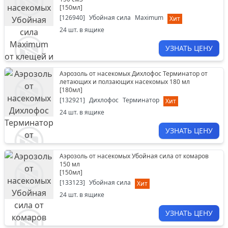
[
150мл
]
[
126940
]
Убойная сила
Maximum
Хит
24
шт. в ящике
УЗНАТЬ ЦЕНУ
Аэрозоль от насекомых Дихлофос Терминатор от
летающих и ползающих насекомых 180 мл
[
180мл
]
[
132921
]
Дихлофос
Терминатор
Хит
24
шт. в ящике
УЗНАТЬ ЦЕНУ
Аэрозоль от насекомых Убойная сила от комаров
150 мл
[
150мл
]
[
133123
]
Убойная сила
Хит
24
шт. в ящике
УЗНАТЬ ЦЕНУ