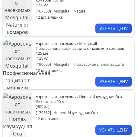
комаров 150 мл
[
150мл
]
[
167800
]
Mosquitall
Nature
12
шт. в ящике
УЗНАТЬ ЦЕНУ
Аэрозоль от насекомых Mosquitall
Профессиональная защита от мошки и комаров
125 мл
[
125мл
]
[
190605
]
Mosquitall
Профессиональная защита
12
шт. в ящике
УЗНАТЬ ЦЕНУ
Аэрозоль от насекомых Homex Изумрудная Оса
Дихлофос 400 мл
[
400мл
]
[
179582
]
Homex
Изумрудная Оса
12
шт. в ящике
УЗНАТЬ ЦЕНУ