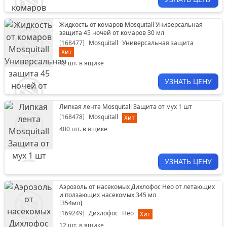
Жидкость от комаров Mosquitall Универсальная
защита 45 ночей от комаров 30 мл
[
168477
]
Mosquitall
Универсальная защита
Хит
12
шт. в ящике
УЗНАТЬ ЦЕНУ
Липкая лента Mosquitall Защита от мух 1 шт
[
168478
]
Mosquitall
Хит
400
шт. в ящике
УЗНАТЬ ЦЕНУ
Аэрозоль от насекомых Дихлофос Нео от летающих
и ползающих насекомых 345 мл
[
354мл
]
[
169249
]
Дихлофос
Нео
Хит
12
шт. в ящике