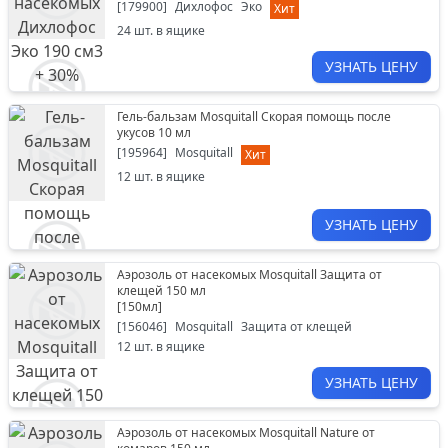
[
179900
]
Дихлофос
Эко
Хит
24
шт. в ящике
УЗНАТЬ ЦЕНУ
Гель-бальзам Mosquitall Скорая помощь после
укусов 10 мл
[
195964
]
Mosquitall
Хит
12
шт. в ящике
УЗНАТЬ ЦЕНУ
Аэрозоль от насекомых Mosquitall Защита от
клещей 150 мл
[
150мл
]
[
156046
]
Mosquitall
Защита от клещей
12
шт. в ящике
УЗНАТЬ ЦЕНУ
Аэрозоль от насекомых Mosquitall Nature от