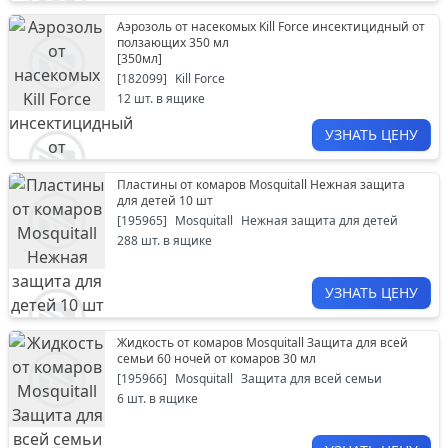
Аэрозоль от насекомых Kill Force инсектицидный от
ползающих 350 мл
[
350мл
]
[
182099
]
Kill Force
12
шт. в ящике
УЗНАТЬ ЦЕНУ
Пластины от комаров Mosquitall Нежная защита
для детей 10 шт
[
195965
]
Mosquitall
Нежная защита для детей
288
шт. в ящике
УЗНАТЬ ЦЕНУ
Жидкость от комаров Mosquitall Защита для всей
семьи 60 ночей от комаров 30 мл
[
195966
]
Mosquitall
Защита для всей семьи
6
шт. в ящике