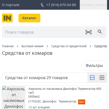
О портале
+7 (914) 670-04-89
Заказать звонок
Каталог
Главная
Бытовая химия
Средства от вредителей
Средства 
Средства от комаров
Фильтры
Средства от комаров
29
товаров
Аэрозоль от насекомых Дихлофос Терминатор 400
см3
[
400мл
]
[
170326
]
Дихлофос
Терминатор
Хит
12
шт. в ящике