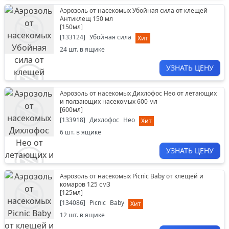
Аэрозоль от насекомых Убойная сила от клещей
Антиклещ 150 мл
[
150мл
]
[
133124
]
Убойная сила
Хит
24
шт. в ящике
УЗНАТЬ ЦЕНУ
Аэрозоль от насекомых Дихлофос Нео от летающих
и ползающих насекомых 600 мл
[
600мл
]
[
133918
]
Дихлофос
Нео
Хит
6
шт. в ящике
УЗНАТЬ ЦЕНУ
Аэрозоль от насекомых Picnic Baby от клещей и
комаров 125 см3
[
125мл
]
[
134086
]
Picnic
Baby
Хит
12
шт. в ящике