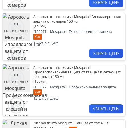
УЗНАТЬ ЦЕНУ
Аэрозоль от насекомых Mosquitall Гипоаллергенная
защита от комаров 150 мл
[
150мл
]
[
155971
]
Mosquitall
Гипоаллергенная защита
Хит
12
шт. в ящике
УЗНАТЬ ЦЕНУ
Аэрозоль от насекомых Mosquitall
Профессиональная защита от клещей и летающих
насекомых 150 мл
[
150мл
]
[
155977
]
Mosquitall
Профессиональная защита
Хит
12
шт. в ящике
УЗНАТЬ ЦЕНУ
Липкая лента Mosquitall Защита от мух 4 шт