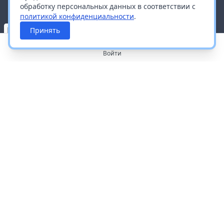
обработку персональных данных в соответствии с
политикой конфиденциальности
.
Принять
Войти
О портале
Работа с платформой
Производителям и дистрибьюторам
Продвижение ваших брендов
Публичная оферта
Согласие на обработку персональных данных
Доставка и оплата