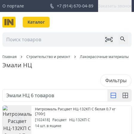
О портале
+7 (914) 670-04-89
Заказать звонок
Каталог
Главная
Строительство и ремонт
Лакокрасочные материалы
Эмали НЦ
Фильтры
Эмали НЦ
6
товаров
Нитроэмаль Расцвет НЦ-132КП С белая 0.7 кг
[
700г
]
[
102418
]
Расцвет
НЦ-132КП С
14
шт. в ящике