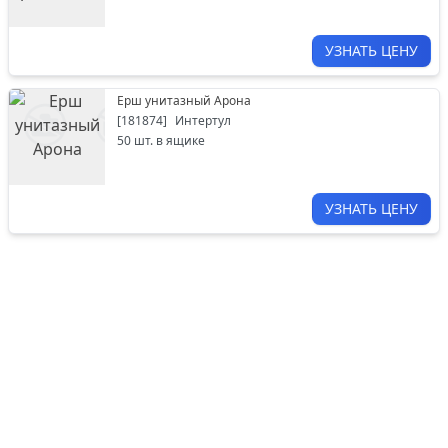
УЗНАТЬ ЦЕНУ
Ерш унитазный Арона
[
181874
]
Интертул
50
шт. в ящике
УЗНАТЬ ЦЕНУ