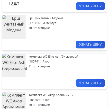
УЗНАТЬ ЦЕНУ
Ерш унитазный Модена
[
179716
]
Интертул
50
шт. в ящике
УЗНАТЬ ЦЕНУ
Комплект WC Elite-Asti (бирюзовый)
[
180741
]
Акор
11
шт. в ящике
УЗНАТЬ ЦЕНУ
Комплект WC Акор Арона мини
[
181869
]
Акор
20
шт. в ящике