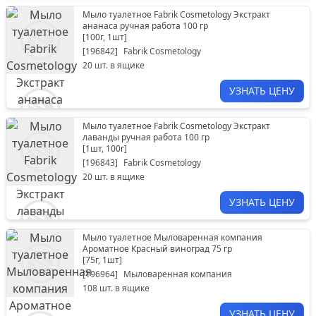
Мыло туалетное Fabrik Cosmetology Экстракт
ананаса ручная работа 100 гр
[
100г, 1шт
]
[
196842
]
Fabrik Cosmetology
20
шт. в ящике
УЗНАТЬ ЦЕНУ
Мыло туалетное Fabrik Cosmetology Экстракт
лаванды ручная работа 100 гр
[
1шт, 100г
]
[
196843
]
Fabrik Cosmetology
20
шт. в ящике
УЗНАТЬ ЦЕНУ
Мыло туалетное Мыловаренная компания
Ароматное Красный виноград 75 гр
[
75г, 1шт
]
[
196964
]
Мыловаренная компания
108
шт. в ящике
УЗНАТЬ ЦЕНУ