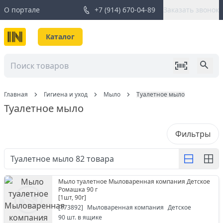
О портале
+7 (914) 670-04-89
Заказать звонок
Каталог
Главная
Гигиена и уход
Мыло
Туалетное мыло
Туалетное мыло
Фильтры
Туалетное мыло
82
товара
Мыло туалетное Мыловаренная компания Детское
Ромашка 90 г
[
1шт, 90г
]
[
173892
]
Мыловаренная компания
Детское
90
шт. в ящике