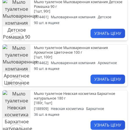
Мыло туалетное Мыловаренная компания Детское
Ромашка 90 г
[
1шт, 90г
]
[
174461
]
Мыловаренная компания
Детское
90
шт. в ящике
УЗНАТЬ ЦЕНУ
Мыло туалетное Мыловаренная компания
Ароматное Цветочное 100 г
[
1шт, 100г
]
[
174462
]
Мыловаренная компания
Ароматное
90
шт. в ящике
УЗНАТЬ ЦЕНУ
Мыло туалетное Невская косметика Бархатное
натуральное 180 г
[
180г, 1шт
]
[
188909
]
Невская косметика
Бархатное
36
шт. в ящике
УЗНАТЬ ЦЕНУ