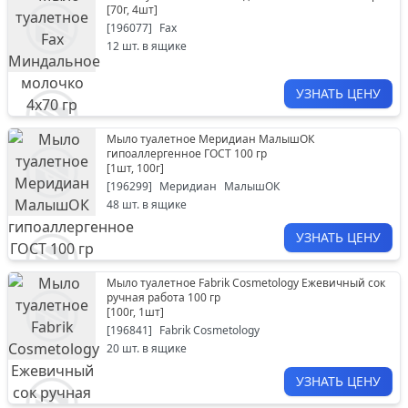
[
70г, 4шт
]
[
196077
]
Fax
12
шт. в ящике
УЗНАТЬ ЦЕНУ
Мыло туалетное Меридиан МалышОК
гипоаллергенное ГОСТ 100 гр
[
1шт, 100г
]
[
196299
]
Меридиан
МалышОК
48
шт. в ящике
УЗНАТЬ ЦЕНУ
Мыло туалетное Fabrik Cosmetology Ежевичный сок
ручная работа 100 гр
[
100г, 1шт
]
[
196841
]
Fabrik Cosmetology
20
шт. в ящике
УЗНАТЬ ЦЕНУ