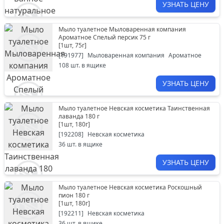
УЗНАТЬ ЦЕНУ
Мыло туалетное Мыловаренная компания
Ароматное Спелый персик 75 г
[
1шт, 75г
]
[
191977
]
Мыловаренная компания
Ароматное
108
шт. в ящике
УЗНАТЬ ЦЕНУ
Мыло туалетное Невская косметика Таинственная
лаванда 180 г
[
1шт, 180г
]
[
192208
]
Невская косметика
36
шт. в ящике
УЗНАТЬ ЦЕНУ
Мыло туалетное Невская косметика Роскошный
пион 180 г
[
1шт, 180г
]
[
192211
]
Невская косметика
36
шт. в ящике