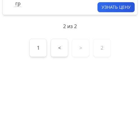
УЗНАТЬ ЦЕНУ
2
из
2
1
<
>
2