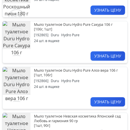
УЗНАТЬ ЦЕНУ
Мыло туалетное Duru Hydro Pure Сакура 106 г
[
106г, 1шт
]
[
192865
]
Duru
Hydro Pure
24
шт. в ящике
УЗНАТЬ ЦЕНУ
Мыло туалетное Duru Hydro Pure Алоэ вера 106 г
[
1шт, 106г
]
[
192866
]
Duru
Hydro Pure
24
шт. в ящике
УЗНАТЬ ЦЕНУ
Мыло туалетное Невская косметика Японский сад
Любовь и гармония 90 гр
[
1шт, 90г
]