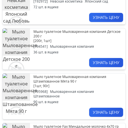
[
192972
]
Невская косметика
Японский сад
72
шт. в ящике
УЗНАТЬ ЦЕНУ
Мыло туалетное Мыловаренная компания Детское
200 г
[
200г, 1шт
]
[
194541
]
Мыловаренная компания
36
шт. в ящике
УЗНАТЬ ЦЕНУ
Мыло туалетное Мыловаренная компания
Штампованное Мята 90 г
[
1шт, 90г
]
[
195968
]
Мыловаренная компания
Штампованное
90
шт. в ящике
УЗНАТЬ ЦЕНУ
Мыло туалетное Fax Миндальное молочко 4х70 гр