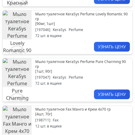
Мыло туалетное KeraSys Perfume Lovely Romantic 90
гр
[
90мг, 1шт
]
[
197046
]
KeraSys
Perfume
72
шт. в ящике
УЗНАТЬ ЦЕНУ
Мыло туалетное KeraSys Perfume Pure Charming 90
гр
[
1шт, 90г
]
[
197047
]
KeraSys
Perfume
72
шт. в ящике
УЗНАТЬ ЦЕНУ
Мыло туалетное Fax Манго и Крем 4х70 гр
[
4шт, 70г
]
[
198711
]
Fax
12
шт. в ящике