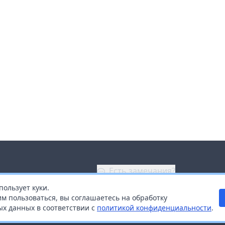
Есть замечания?
пользует куки.
ой
+7 (914) 670-04-89
м пользоваться, вы соглашаетесь на обработку
х данных в соответствии с
политикой конфиденциальности
.
дистрибьюторам
Заказать звонок