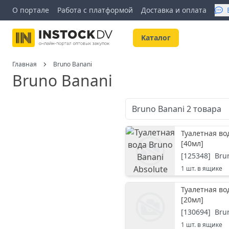
О портале
Работа с платформой
Доставка и оплата
Kаталог
Главная
Bruno Banani
Bruno Banani
Bruno Banani
2
товара
Туалетная во
[
40мл
]
[
125348
]
Bru
1
шт. в ящике
Туалетная во
[
20мл
]
[
130694
]
Bru
1
шт. в ящике