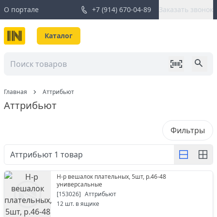
О портале
+7 (914) 670-04-89
Заказать звонок
Каталог
Главная
Аттрибьют
Аттрибьют
Фильтры
Аттрибьют
1
товар
Н-р вешалок плательных, 5шт, р.46-48
универсальные
[
153026
]
Аттрибьют
12
шт. в ящике