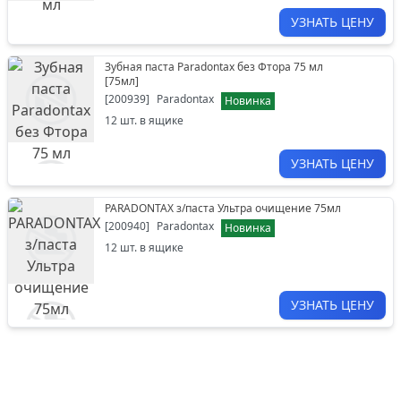
УЗНАТЬ ЦЕНУ
Зубная паста Paradontax без Фтора 75 мл
[
75мл
]
[
200939
]
Paradontax
Новинка
12
шт. в ящике
УЗНАТЬ ЦЕНУ
PARADONTAX з/паста Ультра очищение 75мл
[
200940
]
Paradontax
Новинка
12
шт. в ящике
УЗНАТЬ ЦЕНУ