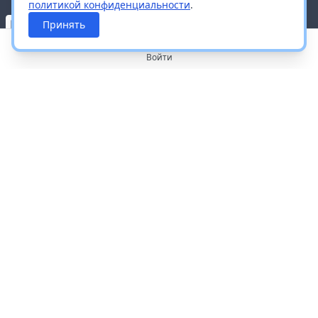
политикой конфиденциальности
.
Принять
Войти
О портале
Работа с платформой
Производителям и дистрибьюторам
Продвижение ваших брендов
Публичная оферта
Согласие на обработку персональных данных
Доставка и оплата