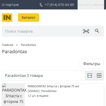
О портале
+7 (914) 670-04-89
Заказать звонок
Каталог
Главная
Paradontax
Paradontax
Фильтры
Paradontax
3
товара
PARADONTAX З/паста с фтором 75 мл
[
200842
]
Paradontax
12
шт. в ящике