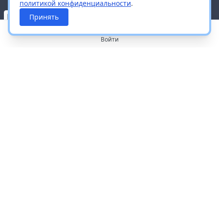
политикой конфиденциальности
.
Принять
Войти
О портале
Работа с платформой
Производителям и дистрибьюторам
Продвижение ваших брендов
Публичная оферта
Согласие на обработку персональных данных
Доставка и оплата