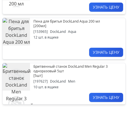
УЗНАТЬ ЦЕНУ
Пена для бритья DockLand Aqua 200 мл
[
200мл
]
[
153965
]
DockLand
Aqua
12
шт. в ящике
УЗНАТЬ ЦЕНУ
Бритвенный станок DockLand Men Regular 3
одноразовый 5шт
[
5шт
]
[
197627
]
DockLand
Men
10
шт. в ящике
УЗНАТЬ ЦЕНУ