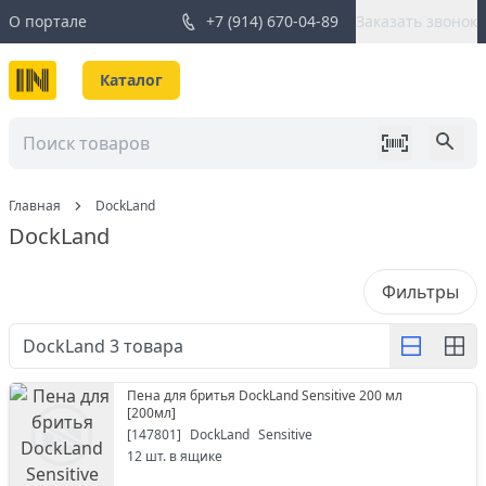
О портале
+7 (914) 670-04-89
Заказать звонок
Каталог
Главная
DockLand
DockLand
Фильтры
DockLand
3
товара
Пена для бритья DockLand Sensitive 200 мл
[
200мл
]
[
147801
]
DockLand
Sensitive
12
шт. в ящике