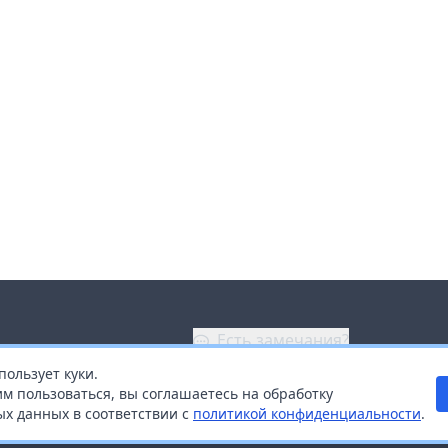
Есть замечания?
пользует куки.
ой
+7 (914) 670-04-89
м пользоваться, вы соглашаетесь на обработку
х данных в соответствии с
политикой конфиденциальности
.
дистрибьюторам
Заказать звонок