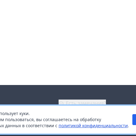
Есть замечания?
пользует куки.
ой
+7 (914) 670-04-89
м пользоваться, вы соглашаетесь на обработку
х данных в соответствии с
политикой конфиденциальности
.
дистрибьюторам
Заказать звонок