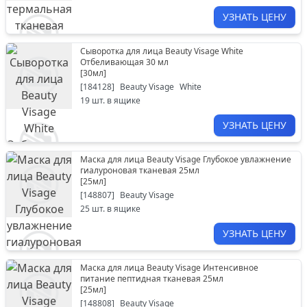
УЗНАТЬ ЦЕНУ
Сыворотка для лица Beauty Visage White
Отбеливающая 30 мл
[
30мл
]
[
184128
]
Beauty Visage
White
19
шт. в ящике
УЗНАТЬ ЦЕНУ
Маска для лица Beauty Visage Глубокое увлажнение
гиалуроновая тканевая 25мл
[
25мл
]
[
148807
]
Beauty Visage
25
шт. в ящике
УЗНАТЬ ЦЕНУ
Маска для лица Beauty Visage Интенсивное
питание пептидная тканевая 25мл
[
25мл
]
[
148808
]
Beauty Visage