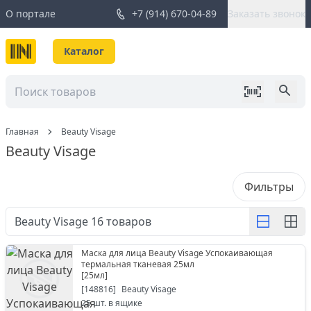
О портале
+7 (914) 670-04-89
Заказать звонок
Каталог
Главная
Beauty Visage
Beauty Visage
Фильтры
Beauty Visage
16
товаров
Маска для лица Beauty Visage Успокаивающая
термальная тканевая 25мл
[
25мл
]
[
148816
]
Beauty Visage
25
шт. в ящике