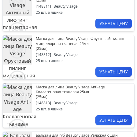
[
25мл
]
[
148811
]
Beauty Visage
25
шт. в ящике
УЗНАТЬ ЦЕНУ
Маска для лица Beauty Visage Фруктовый пилинг
мицеллярная тканевая 25мл
[
25мл
]
[
148812
]
Beauty Visage
25
шт. в ящике
УЗНАТЬ ЦЕНУ
Маска для лица Beauty Visage Anti-age
Коллагеновая тканевая 25мл
[
25мл
]
[
148813
]
Beauty Visage
25
шт. в ящике
УЗНАТЬ ЦЕНУ
Бальзам для губ Beauty visage Увлажняющий