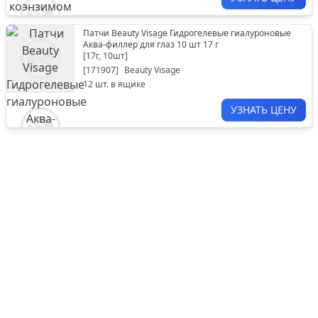
Патчи Beauty Visage Гидрогелевые гиалуроновые
Аква-филлер для глаз 10 шт 17 г
[
17г, 10шт
]
[
171907
]
Beauty Visage
12
шт. в ящике
УЗНАТЬ ЦЕНУ