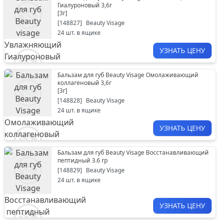
Гиалуроновый 3,6г
[
3г
]
[
148827
]
Beauty Visage
24
шт. в ящике
УЗНАТЬ ЦЕНУ
Бальзам для губ Beauty Visage Омолаживающий
коллагеновый 3,6г
[
3г
]
[
148828
]
Beauty Visage
24
шт. в ящике
УЗНАТЬ ЦЕНУ
Бальзам для губ Beauty Visage Восстанавливающий
пептидный 3.6 гр
[
148829
]
Beauty Visage
24
шт. в ящике
УЗНАТЬ ЦЕНУ