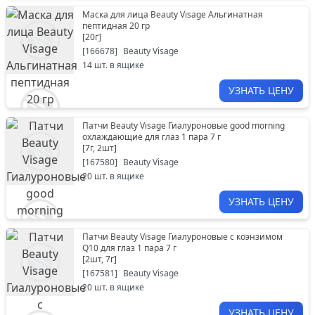
Маска для лица Beauty Visage Альгинатная
пептидная 20 гр
[
20г
]
[
166678
]
Beauty Visage
14
шт. в ящике
УЗНАТЬ ЦЕНУ
Патчи Beauty Visage Гиалуроновые good morning
охлаждающие для глаз 1 пара 7 г
[
7г, 2шт
]
[
167580
]
Beauty Visage
20
шт. в ящике
УЗНАТЬ ЦЕНУ
Патчи Beauty Visage Гиалуроновые с коэнзимом
Q10 для глаз 1 пара 7 г
[
2шт, 7г
]
[
167581
]
Beauty Visage
20
шт. в ящике
УЗНАТЬ ЦЕНУ