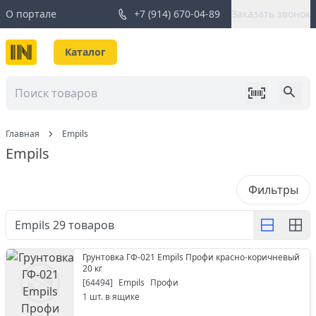
О портале
+7 (914) 670-04-89
Заказать звонок
Каталог
Главная
Empils
Empils
Фильтры
Empils
29
товаров
Грунтовка ГФ-021 Empils Профи красно-коричневый
20 кг
[
64494
]
Empils
Профи
1
шт. в ящике