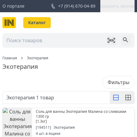
О портале
+7 (914) 670-04-89
Заказать звонок
Каталог
Главная
Экотерапия
Экотерапия
Фильтры
Экотерапия
1
товар
Соль для ванны Экотерапия Малина со сливками
1300 гр
[
1.3кг
]
[
194511
]
Экотерапия
4
шт. в ящике