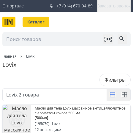
О портале
+7 (914) 670-04-89
Заказать звонок
Каталог
Главная
Lovix
Lovix
Фильтры
Lovix
2
товара
Масло для тела Lovix массажное антицеллюлитное
с ароматом кокоса 500 мл
[
500мл
]
[
195070
]
Lovix
12
шт. в ящике