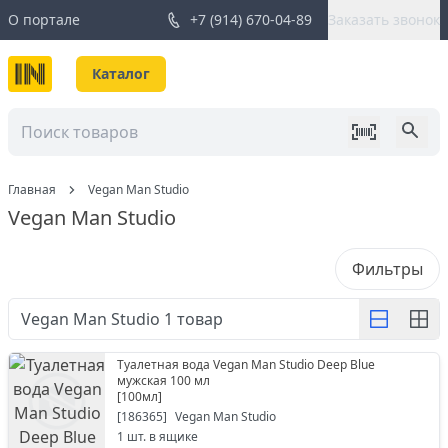
О портале
+7 (914) 670-04-89
Заказать звонок
Каталог
Главная
Vegan Man Studio
Vegan Man Studio
Фильтры
Vegan Man Studio
1
товар
Туалетная вода Vegan Man Studio Deep Blue
мужская 100 мл
[
100мл
]
[
186365
]
Vegan Man Studio
1
шт. в ящике