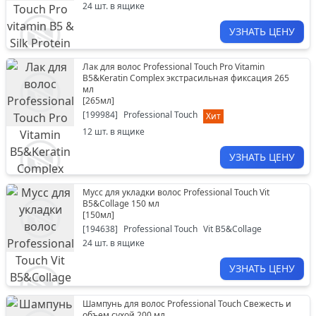
24
шт. в ящике
УЗНАТЬ ЦЕНУ
Лак для волос Professional Touch Pro Vitamin
B5&Keratin Complex экстрасильная фиксация 265
мл
[
265мл
]
[
199984
]
Professional Touch
Хит
12
шт. в ящике
УЗНАТЬ ЦЕНУ
Мусс для укладки волос Professional Touch Vit
B5&Collage 150 мл
[
150мл
]
[
194638
]
Professional Touch
Vit B5&Collage
24
шт. в ящике
УЗНАТЬ ЦЕНУ
Шампунь для волос Professional Touch Свежесть и
объем сухой 200 мл