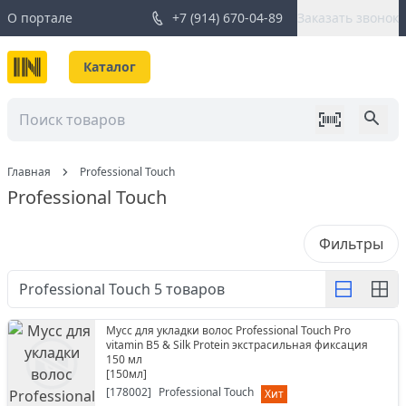
О портале
+7 (914) 670-04-89
Заказать звонок
Каталог
Главная
Professional Touch
Professional Touch
Фильтры
Professional Touch
5
товаров
Мусс для укладки волос Professional Touch Pro
vitamin B5 & Silk Protein экстрасильная фиксация
150 мл
[
150мл
]
[
178002
]
Professional Touch
Хит