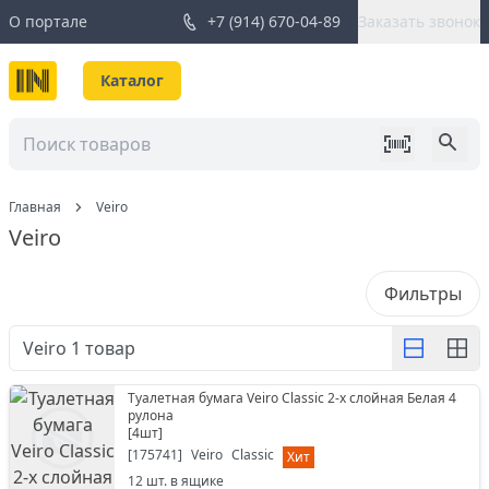
О портале
+7 (914) 670-04-89
Заказать звонок
Каталог
Главная
Veiro
Veiro
Фильтры
Veiro
1
товар
Туалетная бумага Veiro Classic 2-х слойная Белая 4
рулона
[
4шт
]
[
175741
]
Veiro
Classic
Хит
12
шт. в ящике