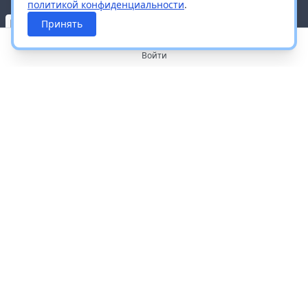
политикой конфиденциальности
.
Принять
Войти
О портале
Работа с платформой
Производителям и дистрибьюторам
Продвижение ваших брендов
Публичная оферта
Согласие на обработку персональных данных
Доставка и оплата