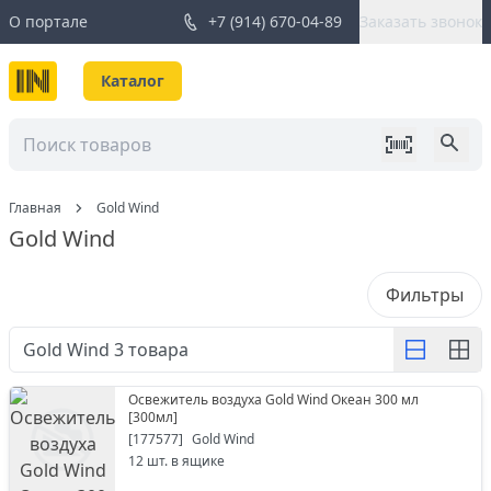
О портале
+7 (914) 670-04-89
Заказать звонок
Каталог
Главная
Gold Wind
Gold Wind
Фильтры
Gold Wind
3
товара
Освежитель воздуха Gold Wind Океан 300 мл
[
300мл
]
[
177577
]
Gold Wind
12
шт. в ящике