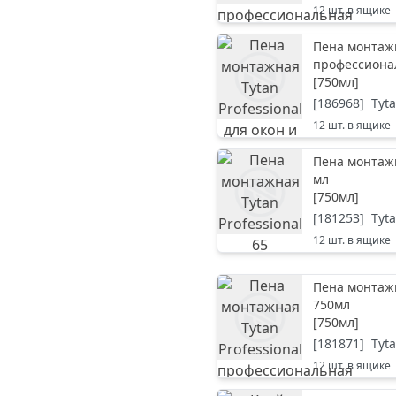
12
шт. в ящике
Пена монтажн
профессиона
[
750мл
]
[
186968
]
Tyt
12
шт. в ящике
Пена монтажн
мл
[
750мл
]
[
181253
]
Tyt
12
шт. в ящике
Пена монтажн
750мл
[
750мл
]
[
181871
]
Tyt
12
шт. в ящике