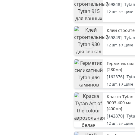
[
69848
]
Tyta
12
шт. в ящике
Клей строите
[
69849
]
Tyta
12
шт. в ящике
Герметик сил
[
280мл
]
[
162376
]
Tyt
12
шт. в ящике
Краска Tytan 
9003 400 мл
[
400мл
]
[
142870
]
Tyt
12
шт. в ящике