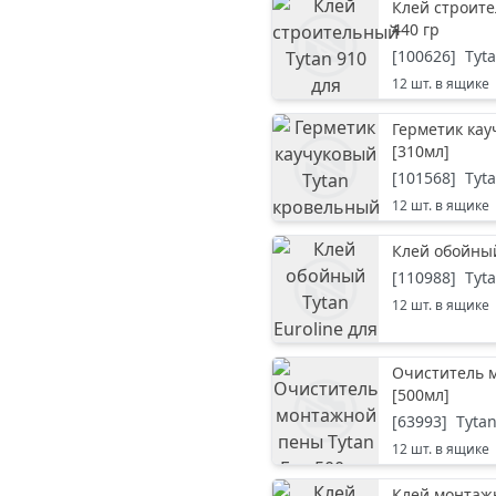
Клей строите
440 гр
[
100626
]
Tyt
12
шт. в ящике
Герметик кау
[
310мл
]
[
101568
]
Tyt
12
шт. в ящике
Клей обойный
[
110988
]
Tyt
12
шт. в ящике
Очиститель м
[
500мл
]
[
63993
]
Tyta
12
шт. в ящике
Клей монтажн