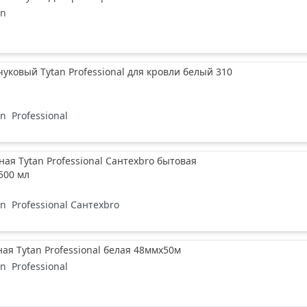
an
чуковый Tytan Professional для кровли белый 310
an
Professional
ая Tytan Professional Сантехbro бытовая
500 мл
an
Professional Сантехbro
ая Tytan Professional белая 48ммх50м
an
Professional