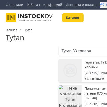
О портале
Работа с платформой
Доставка и оплата
Kаталог
Главная
Tytan
Tytan
Tytan
33
товара
Герметик TYT
черный
[
201679
]
Tyt
6
шт. в ящике
Пена монтажн
летняя 870 м
[
870мл
]
[
186216
]
Tyt