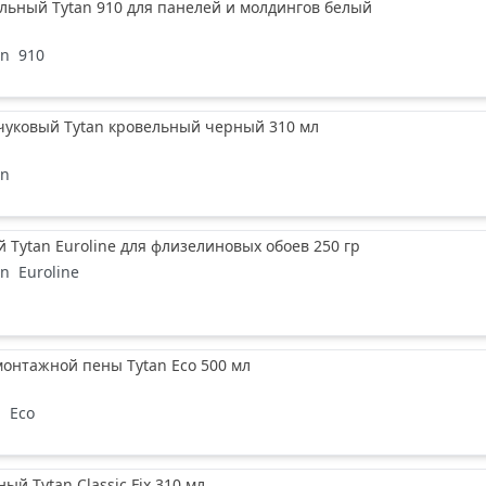
льный Tytan 910 для панелей и молдингов белый
an
910
чуковый Tytan кровельный черный 310 мл
an
 Tytan Euroline для флизелиновых обоев 250 гр
an
Euroline
онтажной пены Tytan Еco 500 мл
n
Еco
ый Tytan Classic Fix 310 мл