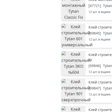
[
67721
]
Tyta
12
шт. в ящике
Клей строите
[
69845
]
Tyta
12
шт. в ящике
Клей строит
гр
[
69846
]
Tyta
12
шт. в ящике
Клей строите
[
69847
]
Tyta
12
шт. в ящике
Клей строите