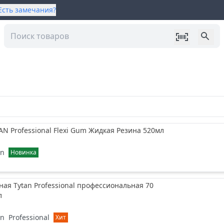
Есть замечания?
AN Professional Flexi Gum Жидкая Резина 520мл
an
Новинка
ая Tytan Professional профессиональная 70
л
an
Professional
Хит