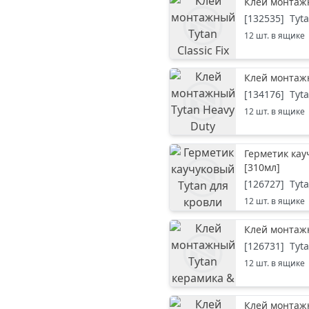
Клей монтажн
[
132535
]
Tyt
12
шт. в ящике
Клей монтажн
[
134176
]
Tyt
12
шт. в ящике
Герметик кау
[
310мл
]
[
126727
]
Tyt
12
шт. в ящике
Клей монтажн
[
126731
]
Tyt
12
шт. в ящике
Клей монтажн