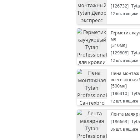
[
126732
]
Tyt
12
шт. в ящике
Герметик кау
мл
[
310мл
]
[
129808
]
Tyt
12
шт. в ящике
Пена монтажн
всесезонная 
[
500мл
]
[
186310
]
Tyt
12
шт. в ящике
Лента малярн
[
186663
]
Tyt
36
шт. в ящике