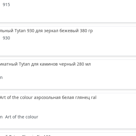
n
915
льный Tytan 930 для зеркал бежевый 380 гр
n
930
икатный Tytan для каминов черный 280 мл
an
Art of the colour аэрозольная белая глянец ral
an
Art of the colour