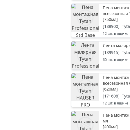
Пена монтажн
всесезонная 
[
750мл
]
[
188900
]
Tyt
12
шт. в ящике
Лента малярн
[
189915
]
Tyt
60
шт. в ящике
Пена монтаж
всесезонная 
[
620мл
]
[
171608
]
Tyt
12
шт. в ящике
Пена монтажн
мл
[
400мл
]