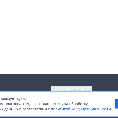
Есть замечания?
пользует куки.
ой
+7 (914) 670-04-89
м пользоваться, вы соглашаетесь на обработку
х данных в соответствии с
политикой конфиденциальности
.
дистрибьюторам
Заказать звонок