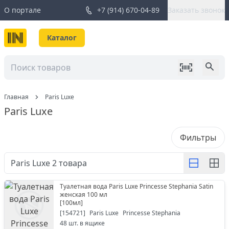
О портале
+7 (914) 670-04-89
Заказать звонок
Каталог
Главная
Paris Luxe
Paris Luxe
Фильтры
Paris Luxe
2
товара
Туалетная вода Paris Luxe Princesse Stephania Satin
женская 100 мл
[
100мл
]
[
154721
]
Paris Luxe
Princesse Stephania
48
шт. в ящике