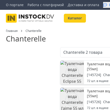
О портале
Работа с платформой
Доставка и оплата
Kаталог
Главная
Chanterelle
Chanterelle
Chanterelle
2
товара
Туалетная вод
[
55мл
]
[
145724
]
Cha
72
шт. в ящике
Туалетная вод
[
55мл
]
[
145726
]
Cha
72
шт. в ящике