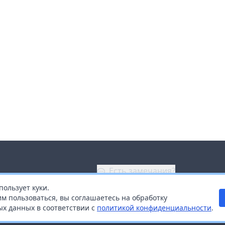
Есть замечания?
пользует куки.
ой
+7 (914) 670-04-89
м пользоваться, вы соглашаетесь на обработку
х данных в соответствии с
политикой конфиденциальности
.
дистрибьюторам
Заказать звонок