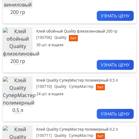
УЗНАТЬ ЦЕНУ
Клей обойный Quality флизелиновый 200 гр
[
100706
]
Quality
Хит
30
шт. в ящике
УЗНАТЬ ЦЕНУ
Клей Quality СуперМастер полимерный 0.5 л
[
100710
]
Quality
СуперМастер
Хит
24
шт. в ящике
УЗНАТЬ ЦЕНУ
Клей Quality СуперМастер полимерный 0.2 л
[
100711
]
Quality
СуперМастер
Хит