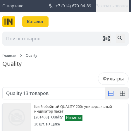
О портале
+7 (914) 670-04-89
Заказать звонок
Каталог
Главная
Quality
Quality
Фильтры
Quality
13
товаров
Клей обойный QUALITY 200г универсальный
индикатор пакет
[
201408
]
Quality
Новинка
30
шт. в ящике