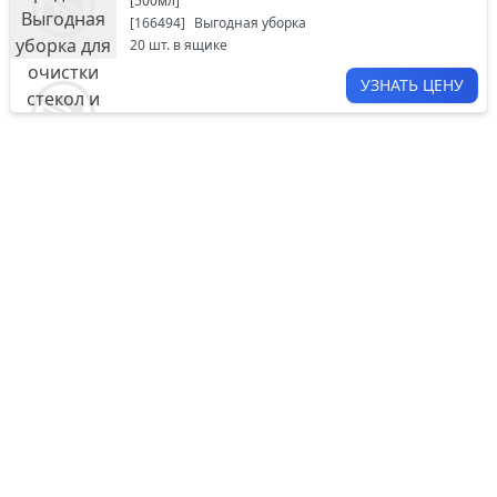
[
500мл
]
[
166494
]
Выгодная уборка
20
шт. в ящике
УЗНАТЬ ЦЕНУ