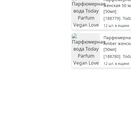
женская 50 м
[
50мл
]
[
188779
]
Tod
12
шт. в ящике
Парфюмерная 
Amber женск
[
50мл
]
[
188780
]
Tod
12
шт. в ящике