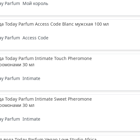
ay Parfum
Мой король
да Today Parfum Access Code Blanc мужская 100 мл
ay Parfum
Access Code
да Today Parfum Intimate Touch Pheromone
еромонами 30 мл
ay Parfum
Intimate
да Today Parfum Intimate Sweet Pheromone
еромонами 30 мл
ay Parfum
Intimate
вода Today Parfum Vegan Love Studio Africa