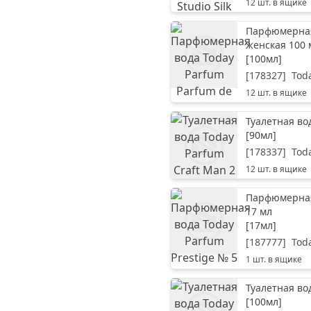
12
шт. в ящике
Парфюмерная 
женская 100 
[
100мл
]
[
178327
]
Tod
12
шт. в ящике
Туалетная во
[
90мл
]
[
178337
]
Tod
12
шт. в ящике
Парфюмерная 
17 мл
[
17мл
]
[
187777
]
Tod
1
шт. в ящике
Туалетная во
[
100мл
]