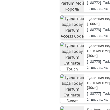
[
188772
]
Tod
12
шт. в ящике
Туалетная во
[
100мл
]
[
188773
]
Tod
12
шт. в ящике
Туалетная во
женская с ф
[
30мл
]
[
188775
]
Tod
24
шт. в ящике
Туалетная во
женская с ф
[
30мл
]
[
188777
]
Tod
24
шт. в ящике
Парфюмерная 