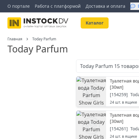
О портале
Работа с платформой
Доставка и оплата
Kаталог
Главная
Today Parfum
Today Parfum
Today Parfum
15
товаро
Туалетная вод
[
30мл
]
[
154259
]
Tod
24
шт. в ящике
Туалетная вод
[
30мл
]
[
154261
]
Tod
24
шт. в ящике