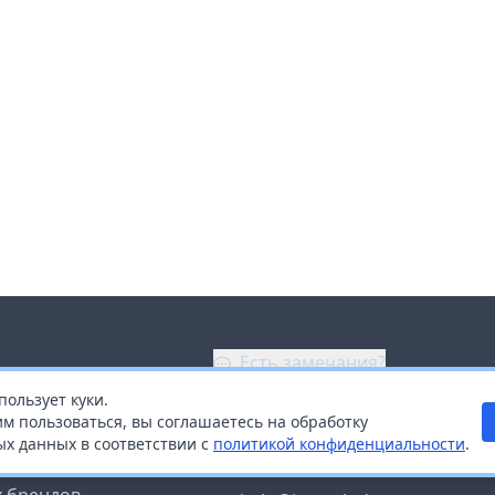
Есть замечания?
пользует куки.
ой
+7 (914) 670-04-89
м пользоваться, вы соглашаетесь на обработку
х данных в соответствии с
политикой конфиденциальности
.
дистрибьюторам
Заказать звонок