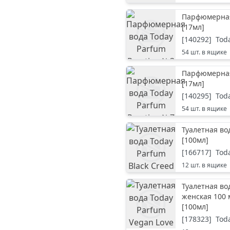
Парфюмерная 
[
17мл
]
[
140292
]
Tod
54
шт. в ящике
Парфюмерная 
[
17мл
]
[
140295
]
Tod
54
шт. в ящике
Туалетная во
[
100мл
]
[
166717
]
Tod
12
шт. в ящике
Туалетная вод
женская 100 
[
100мл
]
[
178323
]
Tod