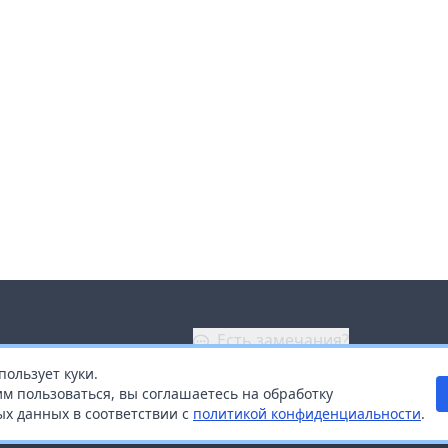
Есть замечания?
пользует куки.
ой
+7 (914) 670-04-89
м пользоваться, вы соглашаетесь на обработку
х данных в соответствии с
политикой конфиденциальности
.
дистрибьюторам
Заказать звонок