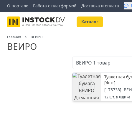
О портале
Работа с платформой
Доставка и оплата
Kаталог
Главная
ВЕИРО
ВЕИРО
ВЕИРО
1
товар
Туалетная бу
[
4шт
]
[
175738
]
ВЕ
12
шт. в ящике