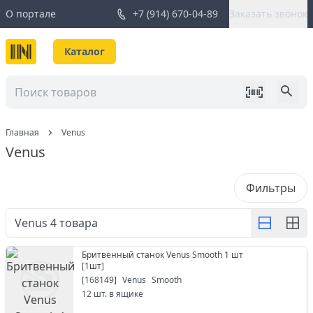
О портале
+7 (914) 670-04-89
Заказать звонок
Каталог
Главная
Venus
Venus
Фильтры
Venus
4
товара
Бритвенный станок Venus Smooth 1 шт
[
1шт
]
[
168149
]
Venus
Smooth
12
шт. в ящике