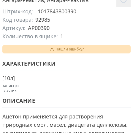
Ангара-Реактив
,
Ангара-Реактив
Штрих-код:
1017843800390
Код товара:
92985
Артикул:
АР00390
Количество в ящике:
1
Нашли ошибку?
ХАРАКТЕРИСТИКИ
[
10л
]
канистра
пластик
ОПИСАНИЕ
Ацетон применяется для растворения
природных смол, масел, диацетата целлюлозы,