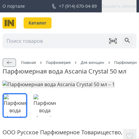
О портале
+7 (914) 670-04-89
Заказать звонок
Каталог
Главная
Парфюмерия
Для женщин
Парфюмерная 
Парфюмерная вода Ascania Crystal 50 мл
ООО Русское Парфюмерное Товарищество
,