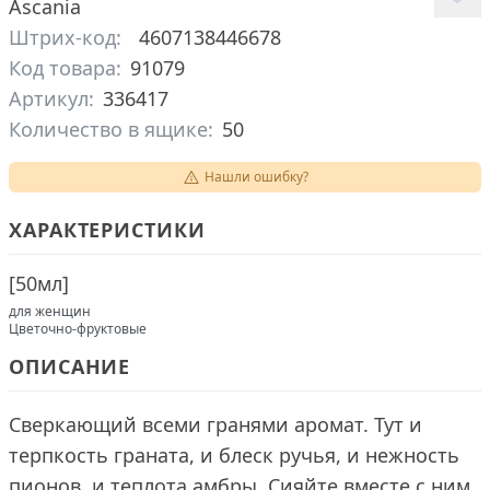
Ascania
Штрих-код:
4607138446678
Код товара:
91079
Артикул:
336417
Количество в ящике:
50
Нашли ошибку?
ХАРАКТЕРИСТИКИ
[
50мл
]
для женщин
Цветочно-фруктовые
ОПИСАНИЕ
Сверкающий всеми гранями аромат. Тут и
терпкость граната, и блеск ручья, и нежность
пионов, и теплота амбры. Сияйте вместе с ним.