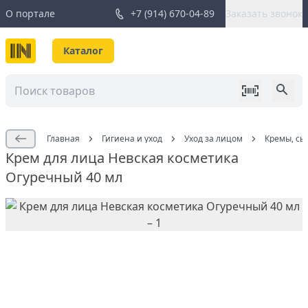
О портале
+7 (914) 670-04-89
Заказать звонок
Каталог
Главная
Гигиена и уход
Уход за лицом
Кремы, сы
Крем для лица Невская косметика
Огуречный 40 мл