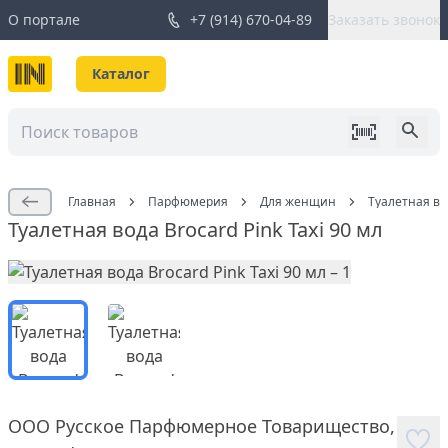
О портале
+7 (914) 670-04-89
Заказать звонок
Каталог
Главная
Парфюмерия
Для женщин
Туалетная вод
Туалетная вода Brocard Pink Taxi 90 мл
ООО Русское Парфюмерное Товарищество
,